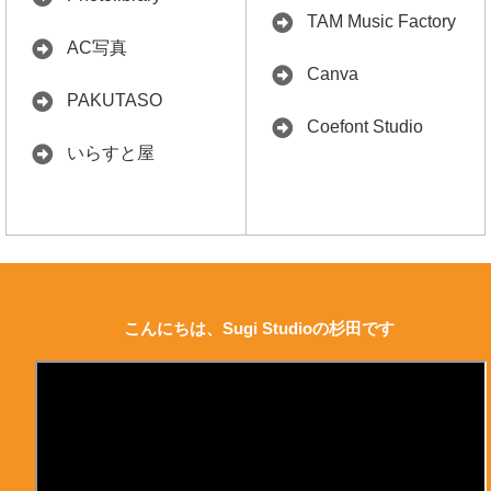
TAM Music Factory
AC写真
Canva
PAKUTASO
Coefont Studio
いらすと屋
こんにちは、Sugi Studioの杉田です