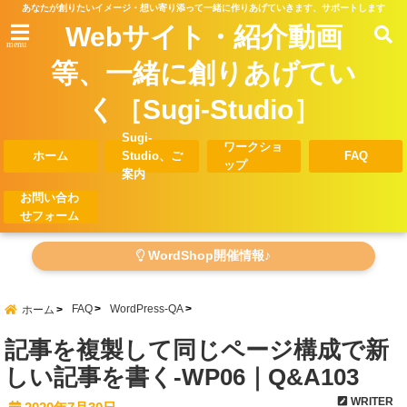
あなたが創りたいイメージ・想い寄り添って一緒に作りあげていきます、サポートします
Webサイト・紹介動画
menu
等、一緒に創りあげてい
く［Sugi-Studio］
Sugi-
ワークショ
ホーム
Studio、ご
FAQ
ップ
案内
お問い合わ
せフォーム
WordShop開催情報♪
FAQ
WordPress-QA
ホーム
記事を複製して同じページ構成で新
しい記事を書く-WP06｜Q&A103
WRITER