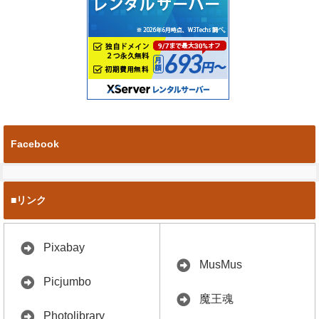
Facebook
■リンク
Pixabay
MusMus
Picjumbo
魔王魂
Photolibrary