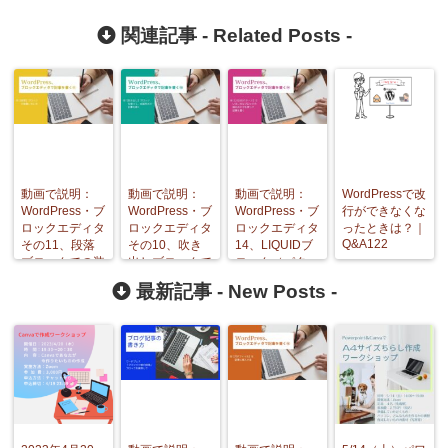
関連記事 -
Related Posts
-
動画で説明：
動画で説明：
動画で説明：
WordPressで改
WordPress・ブ
WordPress・ブ
WordPress・ブ
行ができなくな
ロックエディタ
ロックエディタ
ロックエディタ
ったときは？｜
Q&A122
その11、段落
その10、吹き
14、LIQUIDブ
ブロックでの装
出しブロックで
ロック（パター
飾いろいろ｜
会話形式で記事
ン）でいろいろ
最新記事 -
New Posts
-
Q&A#141
を書く｜
なブロックの組
Q&A#140
み合わせ｜
Q&A#144