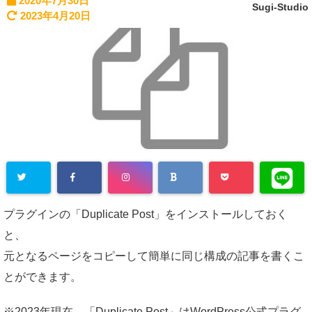
2020年7月30日
Sugi-Studio
2023年4月20日
プラグインの「Duplicate Post」をインストールしておく
と、
元となるページをコピーして簡単に同じ構成の記事を書くこ
とができます。
※2023年現在、「Duplicate Post」はWordPress公式プラグ