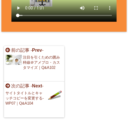
前の記事 -
Prev
-
注目を引くための囲み
枠線＠アメブロ・カス
タマイズ｜Q&A102
次の記事 -
Next
-
サイトタイトルとキャ
ッチコピーを変更する-
WP07｜Q&A104