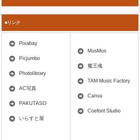
■リンク
Pixabay
MusMus
Picjumbo
魔王魂
Photolibrary
TAM Music Factory
AC写真
Canva
PAKUTASO
Coefont Studio
いらすと屋