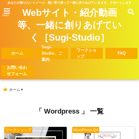
あなたが創りたいイメージ・想い寄り添って一緒に作りあげていきます、サポートします
Webサイト・紹介動画
menu
等、一緒に創りあげてい
く［Sugi-Studio］
Sugi-
ワークショ
ホーム
Studio、ご
FAQ
ップ
案内
お問い合わ
せフォーム
ホーム
「 Wordpress 」 一覧
ワークショップ
WordPress-QA